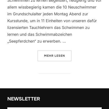
Schwimmen zu lernen Begeistert, neugierig und vor
allem wissbegierig kamen die 10 Neuschwimmer
im Grundschulalter jeden Montag Abend zur
Kursstunde, um in 11 Einheiten von unseren dafür
lizensierten Tauchlehrern das Schwimmen zu
lernen und das Schwimmabzeichen
„Seepferdchen“ zu erwerben. …
ÜBER „KINDERSCHWIMMKURS 20
MEHR
LESEN
NEWSLETTER