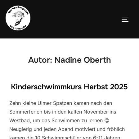
Zum
Inhalt
SEIT
springen
Autor:
Nadine Oberth
Kinderschwimmkurs Herbst 2025
Zehn kleine Ulmer Spatzen kamen nach den
Sommerferien bis in den kalten November ins
Westbad, um das Schwimmen zu lernen 😊
Neugierig und jeden Abend motiviert und fröhlich
kamen die 10 Schwimmschüler von 6-11 Jahren