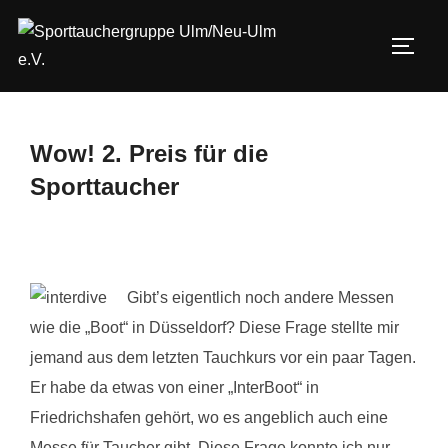
Zum
Inhalt
SEIT
springen
Wow! 2. Preis für die
Sporttaucher
Gibt’s eigentlich noch andere Messen
wie die „Boot“ in Düsseldorf? Diese Frage stellte mir
jemand aus dem letzten Tauchkurs vor ein paar Tagen.
Er habe da etwas von einer „InterBoot“ in
Friedrichshafen gehört, wo es angeblich auch eine
Messe für Taucher gibt. Diese Frage konnte ich nur