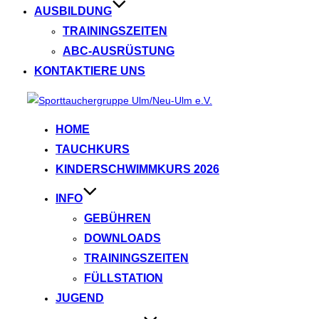
AUSBILDUNG
TRAININGSZEITEN
ABC‑AUSRÜSTUNG
KONTAKTIERE UNS
Zum
Inhalt
HOME
springen
TAUCHKURS
KINDERSCHWIMMKURS 2026
INFO
GEBÜHREN
DOWNLOADS
TRAININGSZEITEN
FÜLLSTATION
JUGEND