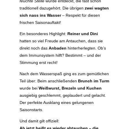
feuchte Stelle
wurde entdeckt, die fast schon
traditionell dazugehört. Die übrigen
zwei wagten
sich nass ins Wasser
– Respekt für diesen
frischen Saisonauftakt!
Ein besonderes Highlight:
Reiner und Dini
hatten so viel Freude am Antauchen, dass sie
direkt noch das
Anbaden
hinterherlegten. Ob’s
dem Immunsystem hilft? Bestimmt – und der
Stimmung erst recht!
Nach dem Wasserspaß ging es zum gemütlichen
Teil über: Beim anschließenden
Brunch im Turm
wurde bei
Weißwurst, Brezeln und Kuchen
ausgiebig geschlemmt, geplaudert und gelacht.
Der perfekte Ausklang eines gelungenen
Saisonstarts.
Und damit gilt offiziell:
Ab jetzt heißt es wieder abtauchen – die