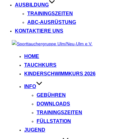
AUSBILDUNG
TRAININGSZEITEN
ABC‑AUSRÜSTUNG
KONTAKTIERE UNS
Zum
Inhalt
HOME
springen
TAUCHKURS
KINDERSCHWIMMKURS 2026
INFO
GEBÜHREN
DOWNLOADS
TRAININGSZEITEN
FÜLLSTATION
JUGEND