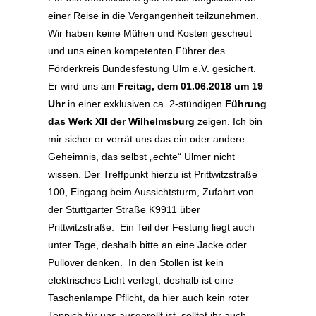
einer Reise in die Vergangenheit teilzunehmen.
Wir haben keine Mühen und Kosten gescheut
und uns einen kompetenten Führer des
Förderkreis Bundesfestung Ulm e.V. gesichert.
Er wird uns am
Freitag, dem 01.06.2018 um 19
Uhr
in einer exklusiven ca. 2-stündigen
Führung
das Werk XII der Wilhelmsburg
zeigen. Ich bin
mir sicher er verrät uns das ein oder andere
Geheimnis, das selbst „echte“ Ulmer nicht
wissen. Der Treffpunkt hierzu ist Prittwitzstraße
100, Eingang beim Aussichtsturm, Zufahrt von
der Stuttgarter Straße K9911 über
Prittwitzstraße. Ein Teil der Festung liegt auch
unter Tage, deshalb bitte an eine Jacke oder
Pullover denken. In den Stollen ist kein
elektrisches Licht verlegt, deshalb ist eine
Taschenlampe Pflicht, da hier auch kein roter
Teppich für uns ausgerollt ist, solltet ihr auch