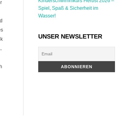
Kinderschwimmkurs Herbst 2026 –
r
Spiel, Spaß & Sicherheit im
Wasser!
nd
es
UNSER NEWSLETTER
nk
,
h