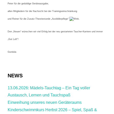
Peter für die geduldige Geräteausgabe,
allen Mitgliedern für die Nachsicht bei der Trainingseinschränkung
und Reiner für die Zusatz-Theoriestunde „
Ausbilderpflege
“
.
Den „Neuen“ wünschen wir viel Erfolg bei der neu gestarteten Taucher-Karriere und immer
„Gut Luft“!
Gundula
NEWS
13.06.2026: Mädels-Tauchtag – Ein Tag voller
Austausch, Lernen und Tauchspaß
Einweihung unseres neuen Geräteraums
Kinderschwimmkurs Herbst 2026 – Spiel, Spaß &